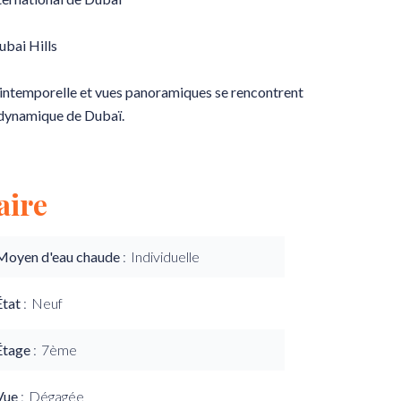
ubai Hills
 intemporelle et vues panoramiques se rencontrent
s dynamique de Dubaï.
ire
Moyen d'eau chaude
Individuelle
État
Neuf
Étage
7ème
Vue
Dégagée