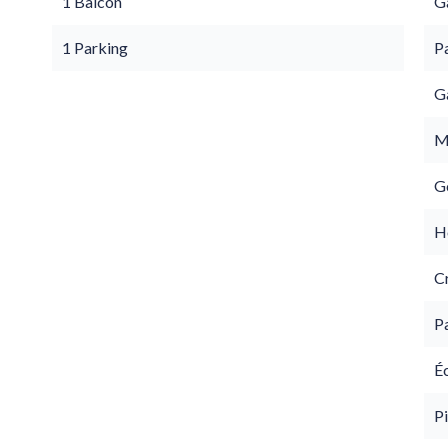
1 Balcon
G
1 Parking
Pa
G
M
G
Hô
C
P
É
Pi