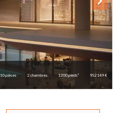
10 pièces
2 chambres
1200 pieds²
952 149 €