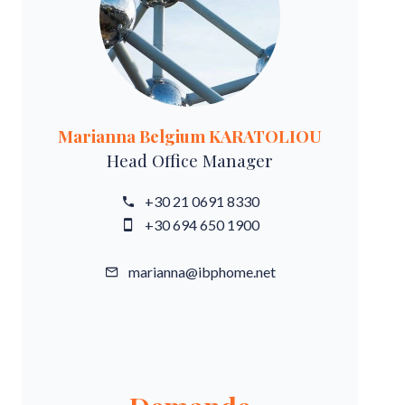
Marianna Belgium KARATOLIOU
Head Office Manager
+30 21 0691 8330
+30 694 650 1900
marianna@ibphome.net