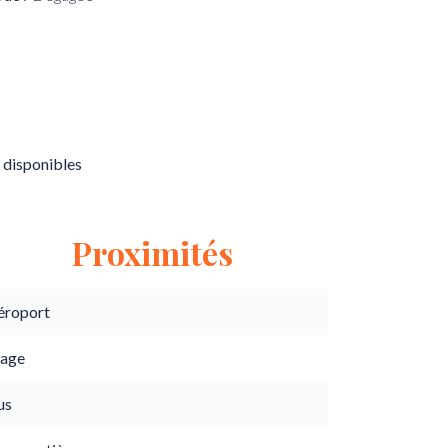
 disponibles
Proximités
éroport
lage
us