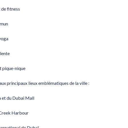
 de fitness
mmun
yoga
lente
t pique-nique
aux principaux lieux emblématiques de la ville :
a et du Dubai Mall
 Creek Harbour
ternational de Dubaï