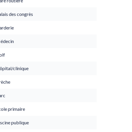
are routière
lais des congrès
arderie
édecin
olf
pital/clinique
rèche
arc
cole primaire
scine publique