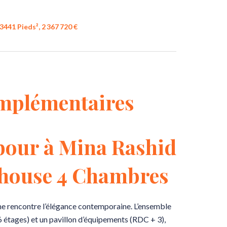
441 Pieds², 2 367 720 €
mplémentaires
bour à Mina Rashid
thouse 4 Chambres
me rencontre l’élégance contemporaine. L’ensemble
tages) et un pavillon d’équipements (RDC + 3),