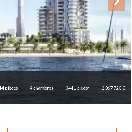
14 pièces
4 chambres
3441 pieds²
2 367 720 €