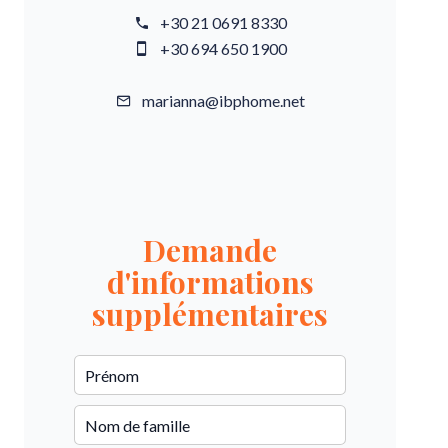
+30 21 0691 8330
+30 694 650 1900
marianna@ibphome.net
Demande
d'informations
supplémentaires