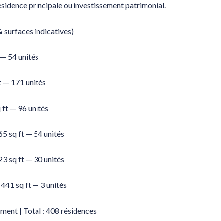
ésidence principale ou investissement patrimonial.
 surfaces indicatives)
 — 54 unités
t — 171 unités
 ft — 96 unités
5 sq ft — 54 unités
3 sq ft — 30 unités
441 sq ft — 3 unités
ment | Total : 408 résidences