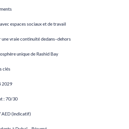
ements
, avec espaces sociaux et de travail
r une vraie continuité dedans–dehors
mosphère unique de Rashid Bay
s clés
T4 2029
t : 70/30
 AED (indicatif)
cédants à Dubaï – Résumé