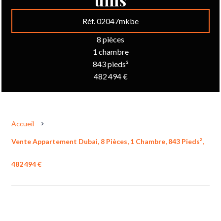
Réf. 02047mkbe
8 pièces
1 chambre
843 pieds²
482 494 €
Accueil
Vente Appartement Dubai, 8 Pièces, 1 Chambre, 843 Pieds²,
482 494 €