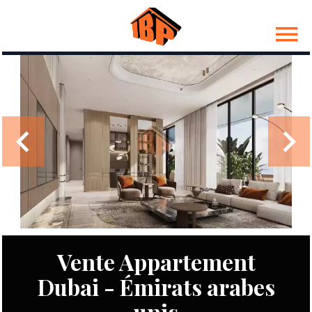
Vente Appartement
Dubai - Émirats arabes
unis