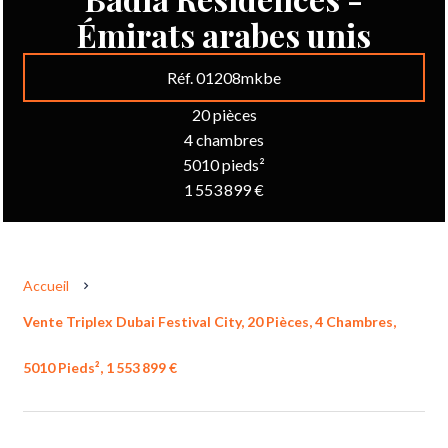
Émirats arabes unis
Réf. 01208mkbe
20 pièces
4 chambres
5010 pieds²
1 553 899 €
Accueil
Vente Triplex Dubai Festival City, 20 Pièces, 4 Chambres,
5010 Pieds², 1 553 899 €