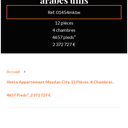
Réf. 01454mkbe
12 pièces
4 chambres
4657 pieds²
2 372 727 €
Accueil
Vente Appartement Meydan City, 12 Pièces, 4 Chambres,
4657 Pieds², 2 372 727 €