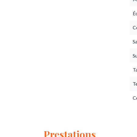
É
C
Sa
S
T
T
Ce
Prestations