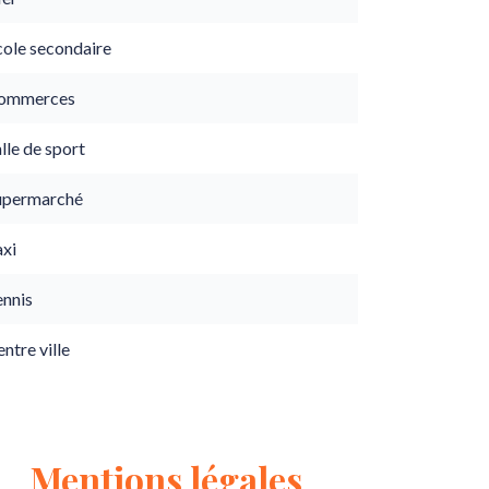
cole secondaire
ommerces
lle de sport
upermarché
axi
ennis
ntre ville
Mentions légales