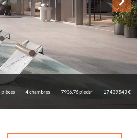
 pièces
4 chambres
7936.76 pieds²
17 439 543 €