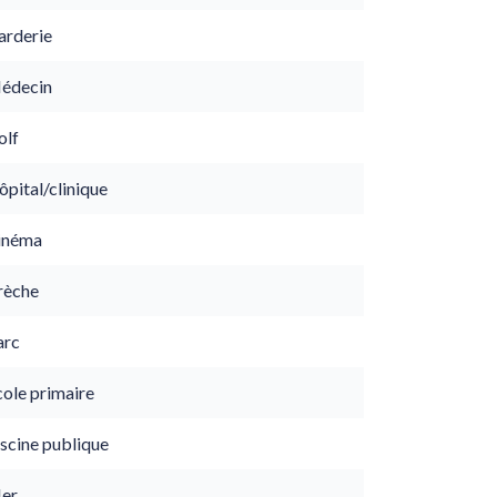
arderie
édecin
olf
pital/clinique
inéma
rèche
arc
cole primaire
scine publique
er