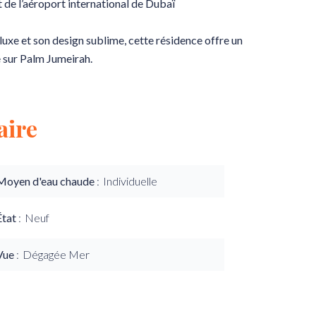
 de l’aéroport international de Dubaï
xe et son design sublime, cette résidence offre un
 sur Palm Jumeirah.
ire
Moyen d'eau chaude
Individuelle
État
Neuf
Vue
Dégagée Mer