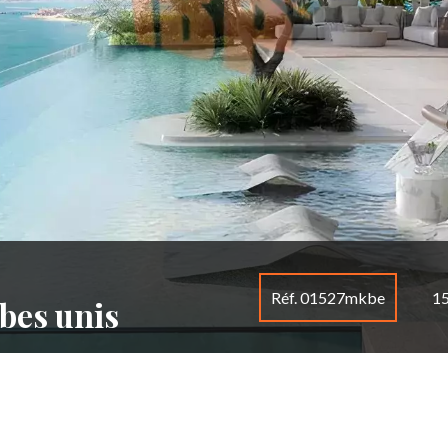
Réf. 01527mkbe
15
bes unis