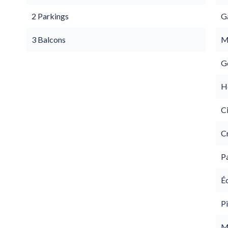
2 Parkings
G
3 Balcons
M
G
Hô
C
C
P
É
Pi
M