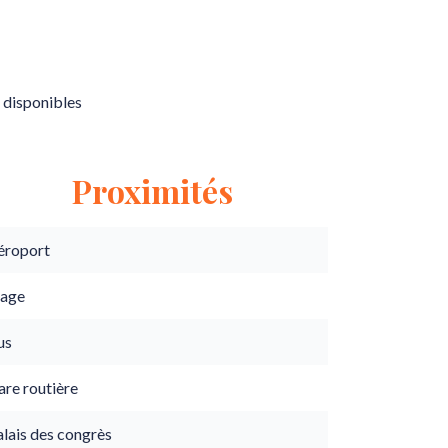
 disponibles
Proximités
éroport
lage
us
are routière
lais des congrès