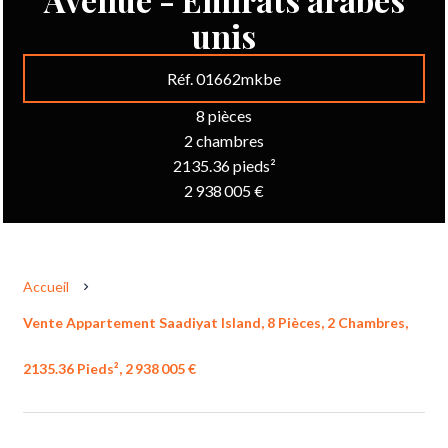
unis
Réf. 01662mkbe
8 pièces
2 chambres
2135.36 pieds²
2 938 005 €
Accueil
Vente Appartement Saadiyat Island, 8 Pièces, 2 Chambres,
2135.36 Pieds², 2 938 005 €