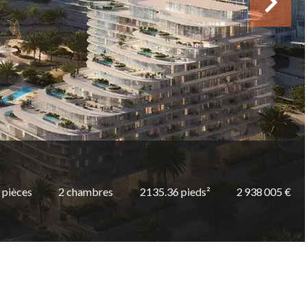
 pièces
2 chambres
2135.36 pieds²
2 938 005 €