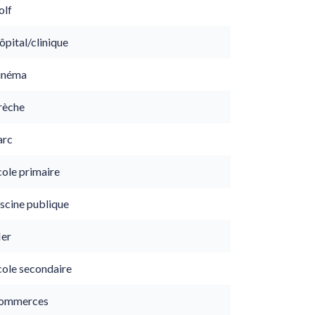
olf
pital/clinique
inéma
rèche
arc
cole primaire
scine publique
er
cole secondaire
ommerces