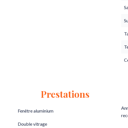
Sa
S
T
T
Ce
Prestations
Ann
Fenêtre aluminium
rec
Double vitrage