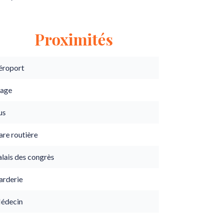
Proximités
éroport
lage
us
are routière
lais des congrès
arderie
édecin