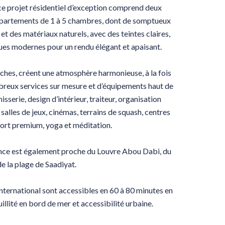
, ce projet résidentiel d’exception comprend deux
'appartements de 1 à 5 chambres, dont de somptueux
t des matériaux naturels, avec des teintes claires,
ques modernes pour un rendu élégant et apaisant.
riches, créent une atmosphère harmonieuse, à la fois
mbreux services sur mesure et d’équipements haut de
serie, design d’intérieur, traiteur, organisation
 salles de jeux, cinémas, terrains de squash, centres
port premium, yoga et méditation.
ence est également proche du Louvre Abou Dabi, du
e la plage de Saadiyat.
 international sont accessibles en 60 à 80 minutes en
uillité en bord de mer et accessibilité urbaine.