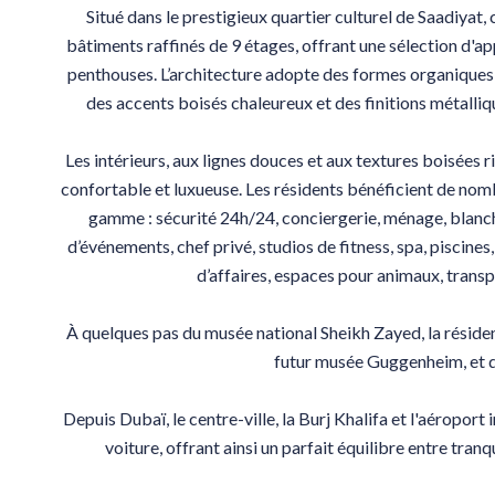
Situé dans le prestigieux quartier culturel de Saadiyat
bâtiments raffinés de 9 étages, offrant une sélection d
penthouses. L’architecture adopte des formes organiques e
des accents boisés chaleureux et des finitions métalli
Les intérieurs, aux lignes douces et aux textures boisées 
confortable et luxueuse. Les résidents bénéficient de no
gamme : sécurité 24h/24, conciergerie, ménage, blanchis
d’événements, chef privé, studios de fitness, spa, piscines,
d’affaires, espaces pour animaux, trans
À quelques pas du musée national Sheikh Zayed, la résid
futur musée Guggenheim, et d
Depuis Dubaï, le centre-ville, la Burj Khalifa et l'aéroport
voiture, offrant ainsi un parfait équilibre entre tranq