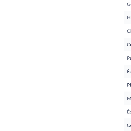
G
Hô
C
C
P
É
Pi
M
É
C