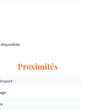
 disponibles
Proximités
éroport
lage
us