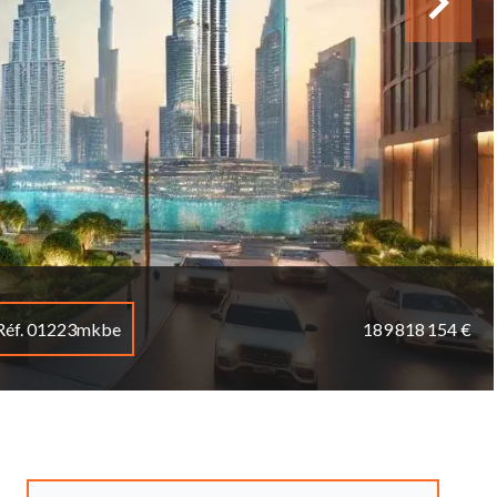
Réf. 01223mkbe
189 818 154 €