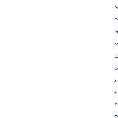
P
É
Pi
M
É
C
Sa
S
T
T