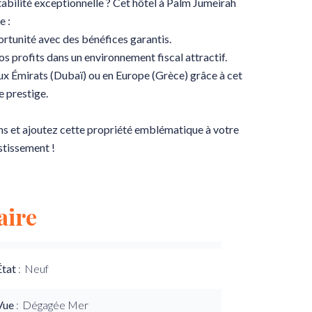
abilité exceptionnelle ? Cet hôtel à Palm Jumeirah
e :
tunité avec des bénéfices garantis.
 profits dans un environnement fiscal attractif.
ux Émirats (Dubaï) ou en Europe (Grèce) grâce à cet
 prestige.
ns et ajoutez cette propriété emblématique à votre
stissement !
ire
État
Neuf
Vue
Dégagée Mer