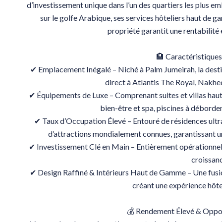
d’investissement unique dans l’un des quartiers les plus
sur le golfe Arabique, ses services hôteliers haut de
propriété garantit une rentabilité 
🏨 Caractéristiques 
✔ Emplacement Inégalé – Niché à Palm Jumeirah, la destin
direct à Atlantis The Royal, Nakh
✔ Équipements de Luxe – Comprenant suites et villas hau
bien-être et spa, piscines à débordem
✔ Taux d’Occupation Élevé – Entouré de résidences ult
d’attractions mondialement connues, garantissant une
✔ Investissement Clé en Main – Entièrement opérationnel, 
croissan
✔ Design Raffiné & Intérieurs Haut de Gamme – Une fusi
créant une expérience hôt
💰 Rendement Élevé & Oppor