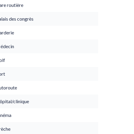
are routière
lais des congrès
arderie
édecin
olf
ort
utoroute
pital/clinique
inéma
rèche