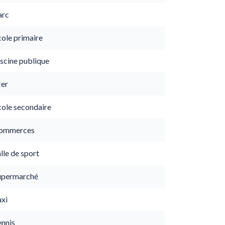
arc
cole primaire
scine publique
er
cole secondaire
ommerces
lle de sport
upermarché
axi
ennis