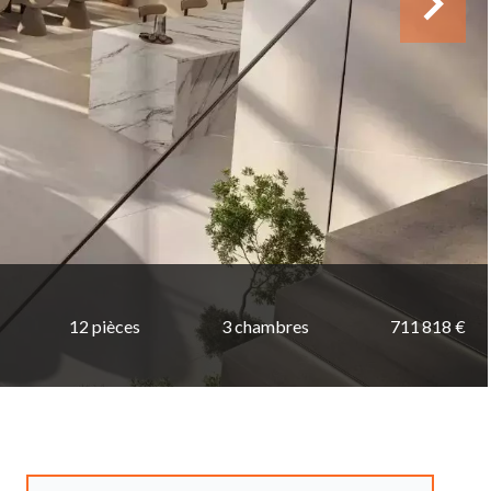
12 pièces
3 chambres
711 818 €