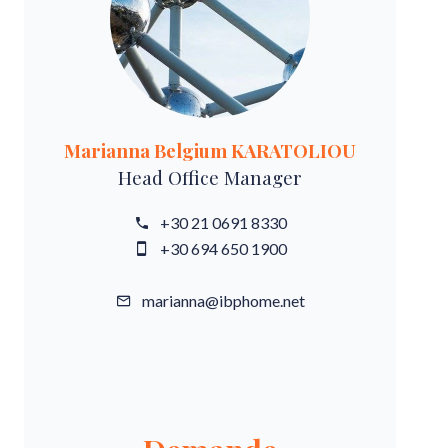
Marianna Belgium KARATOLIOU
Head Office Manager
+30 21 0691 8330
+30 694 650 1900
marianna@ibphome.net