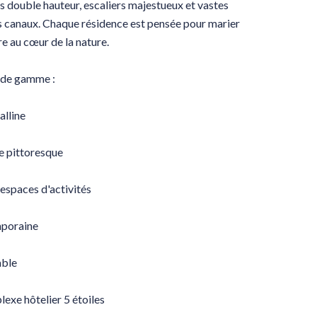
ds double hauteur, escaliers majestueux et vastes
es canaux. Chaque résidence est pensée pour marier
e au cœur de la nature.
de gamme :
alline
 pittoresque
espaces d'activités
mporaine
able
lexe hôtelier 5 étoiles