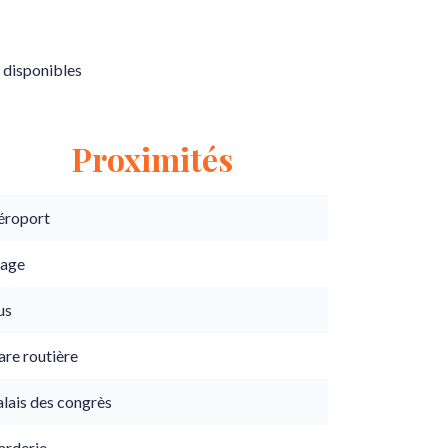
 disponibles
Proximités
éroport
lage
us
are routière
lais des congrès
arderie