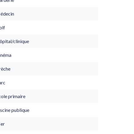
édecin
olf
pital/clinique
inéma
rèche
arc
cole primaire
scine publique
er