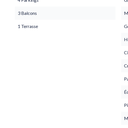
3 Balcons
M
1 Terrasse
G
Hô
C
C
P
É
Pi
M