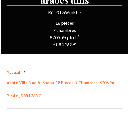
Réf. 01766mkbe
18 pièces
7 chambres
8705.96 pieds²
5 884 363 €
Accueil
Vente Villa Nad Al Sheba, 18 Pièces, 7 Chambres, 8705.96
Pieds², 5 884 363 €