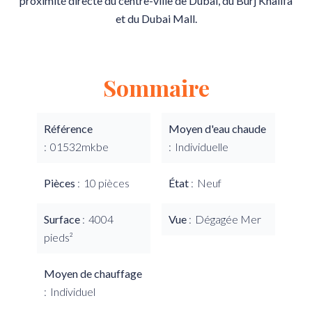
proximité directe du centre-ville de Dubaï, du Burj Khalifa
et du Dubai Mall.
Sommaire
Référence
Moyen d'eau chaude
01532mkbe
Individuelle
Pièces
10 pièces
État
Neuf
Surface
4004
Vue
Dégagée Mer
pieds²
Moyen de chauffage
Individuel