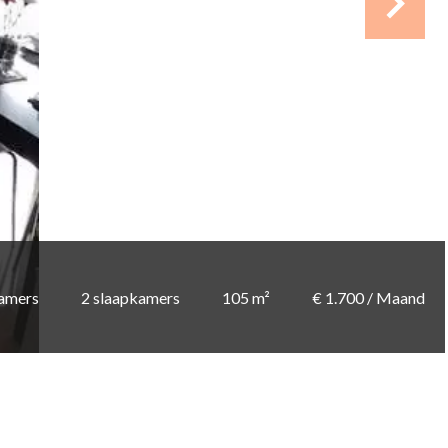
amers
2 slaapkamers
105 m²
€ 1.700 / Maand