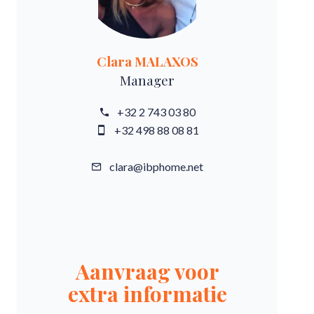
Clara MALAXOS
Manager
+32 2 743 03 80
+32 498 88 08 81
clara@ibphome.net
Aanvraag voor
extra informatie