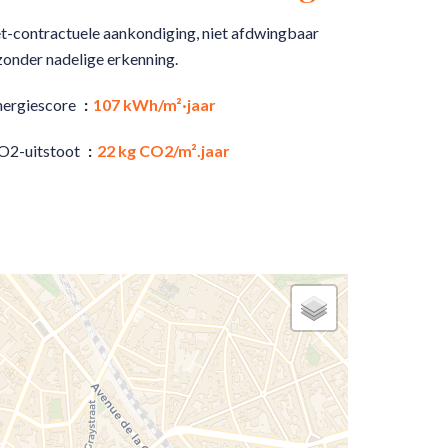
t-contractuele aankondiging, niet afdwingbaar
zonder nadelige erkenning.
nergiescore
107 kWh/m²·jaar
O2-uitstoot
22 kg CO2/m².jaar