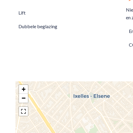
Nie
Lift
en 
Dubbele beglazing
E
C
+
−