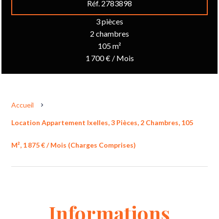
Réf. 2783898
3 pièces
2 chambres
105 m²
1 700 € / Mois
Accueil
Location Appartement Ixelles, 3 Pièces, 2 Chambres, 105
M², 1 875 € / Mois (Charges Comprises)
Informations