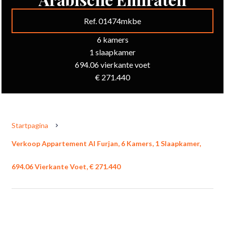
Ref. 01474mkbe
6 kamers
1 slaapkamer
694.06 vierkante voet
€ 271.440
Startpagina
Verkoop Appartement Al Furjan, 6 Kamers, 1 Slaapkamer,
694.06 Vierkante Voet, € 271.440