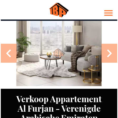
Verkoop Appartement
Al Furjan - Verenigde
Arabische Emiraten