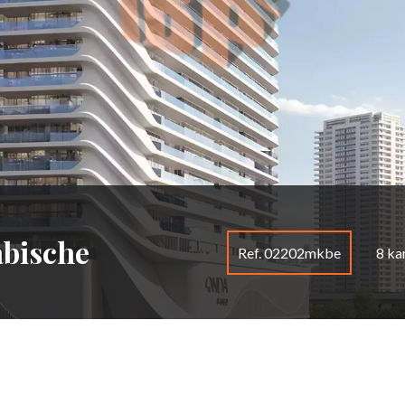
abische
Ref. 02202mkbe
8 ka