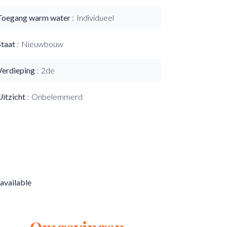
Toegang warm water
Individueel
Staat
Nieuwbouw
Verdieping
2de
Uitzicht
Onbelemmerd
available