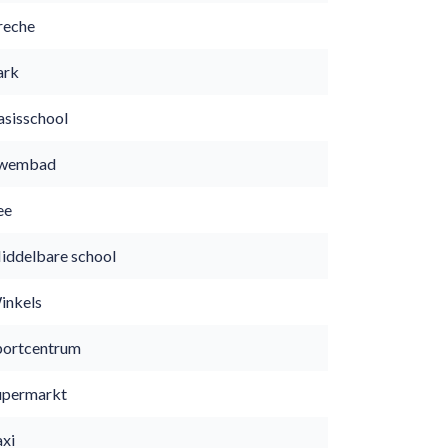
reche
ark
asisschool
wembad
ee
iddelbare school
inkels
portcentrum
upermarkt
axi