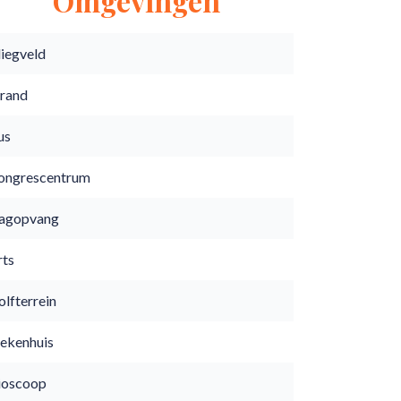
Omgevingen
liegveld
trand
us
ongrescentrum
agopvang
rts
lfterrein
iekenhuis
ioscoop