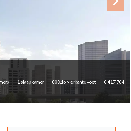
mers
1 slaapkamer
880.16 vierkante voet
€ 417.784