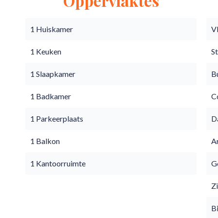
Oppervlaktes
1 Huiskamer
V
1 Keuken
S
1 Slaapkamer
B
1 Badkamer
C
1 Parkeerplaats
D
1 Balkon
A
1 Kantoorruimte
Go
Z
B