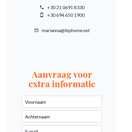
+30 21 0691 8330
+30 694 650 1900
marianna@ibphome.net
Aanvraag voor
extra informatie