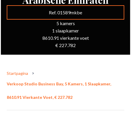
Ref. 01589mkbe
5 kamers
1 slaapkamer
8610.91 vierkante voet
€ 227.782
Startpagina
Verkoop Studio Business Bay, 5 Kamers, 1 Slaapkamer,
8610.91 Vierkante Voet, € 227.782