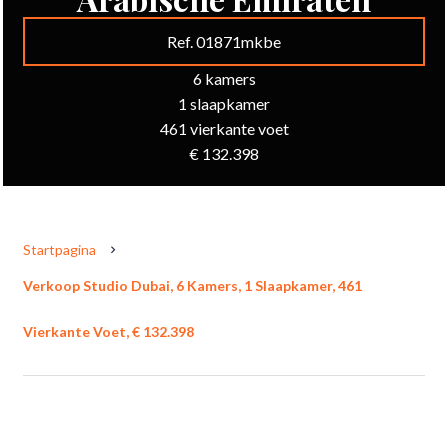
Ref. 01871mkbe
6 kamers
1 slaapkamer
461 vierkante voet
€ 132.398
Startpagina
Verkoop Studio Dubai, 6 Kamers, 1 Slaapkamer, 461
Vierkante Voet, € 132.398