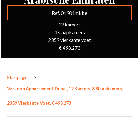
Ref. 01901mkbe
12 kamers
3 slaapkamers
2359 vierkante voet
€ 498.273
Startpagina
Verkoop Appartement Dubai, 12 Kamers, 3 Slaapkamers,
2359 Vierkante Voet, € 498.273