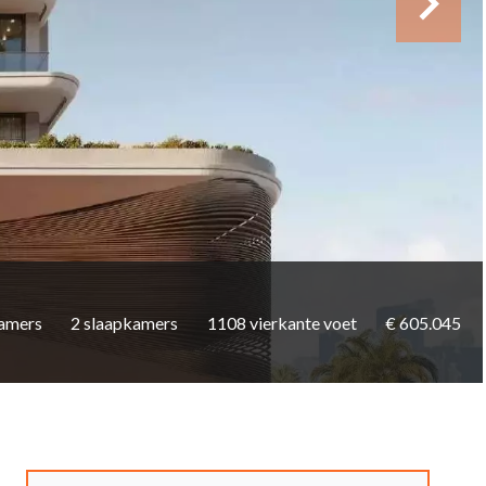
amers
2 slaapkamers
1108 vierkante voet
€ 605.045