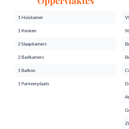
Oppervlaktes
1 Huiskamer
V
1 Keuken
S
2 Slaapkamers
B
2 Badkamers
B
1 Balkon
C
1 Parkeerplaats
D
A
Go
Z