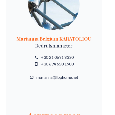
Marianna Belgium KARATOLIOU
Bedrijfsmanager
+30 21 0691 8330
+30 694 650 1900
marianna@ibphome.net