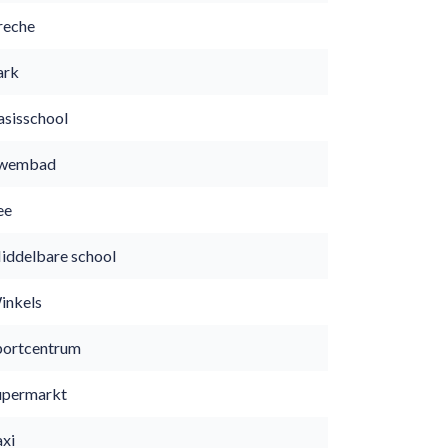
reche
ark
asisschool
wembad
ee
iddelbare school
inkels
portcentrum
upermarkt
axi