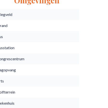
Omgevingen
liegveld
trand
us
usstation
ongrescentrum
agopvang
rts
lfterrein
iekenhuis