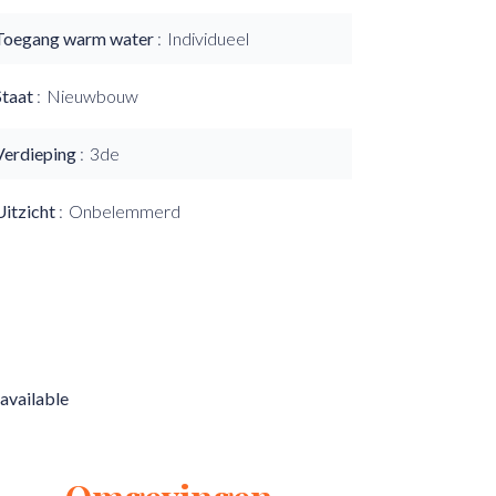
Toegang warm water
Individueel
Staat
Nieuwbouw
Verdieping
3de
Uitzicht
Onbelemmerd
available