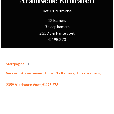
Ref. 01901mkbe
12 kamers
3 slaapkamers
2359 vierkante voet
€ 498.273
Startpagina
Verkoop Appartement Dubai, 12 Kamers, 3 Slaapkamers,
2359 Vierkante Voet, € 498.273