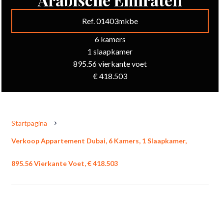
Ref. 01403mkbe
6 kamers
1 slaapkamer
895.56 vierkante voet
€ 418.503
Startpagina
Verkoop Appartement Dubai, 6 Kamers, 1 Slaapkamer,
895.56 Vierkante Voet, € 418.503