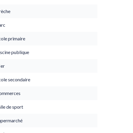
rèche
arc
cole primaire
scine publique
er
cole secondaire
ommerces
lle de sport
upermarché