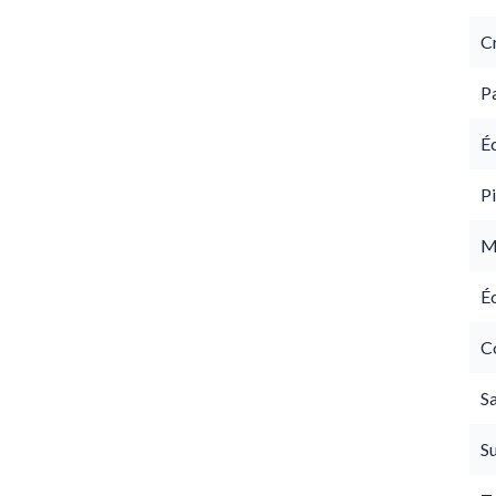
C
P
É
Pi
M
É
C
Sa
S