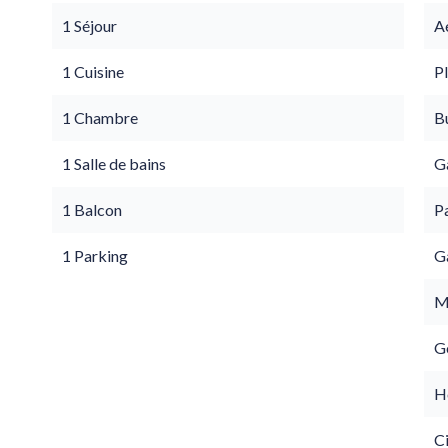
1 Séjour
A
1 Cuisine
P
1 Chambre
B
1 Salle de bains
G
1 Balcon
Pa
1 Parking
G
M
G
Hô
C