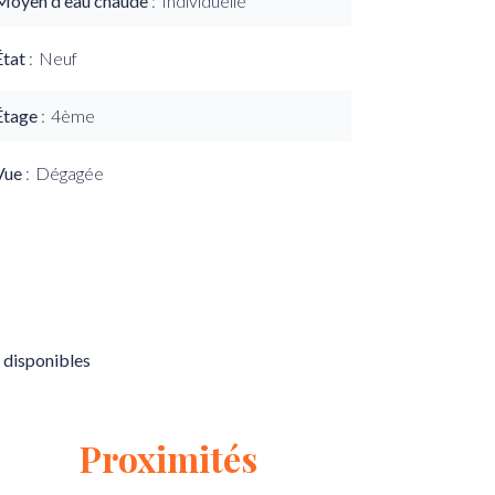
Moyen d'eau chaude
Individuelle
État
Neuf
Étage
4ème
Vue
Dégagée
 disponibles
Proximités