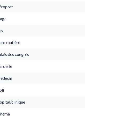
éroport
lage
us
are routière
lais des congrès
arderie
édecin
olf
pital/clinique
inéma