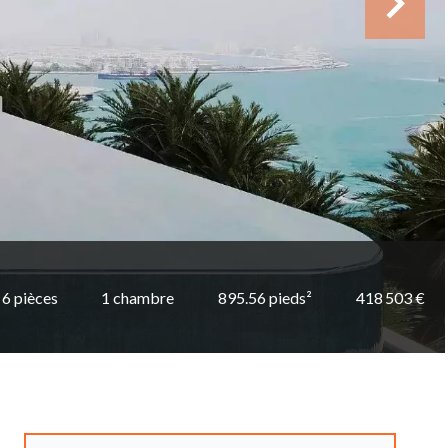
6 pièces
1 chambre
895.56 pieds²
418 503 €