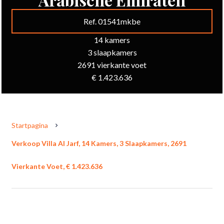
Ref. 01541mkbe
14 kamers
3 slaapkamers
2691 vierkante voet
€ 1.423.636
Startpagina
Verkoop Villa Al Jarf, 14 Kamers, 3 Slaapkamers, 2691
Vierkante Voet, € 1.423.636