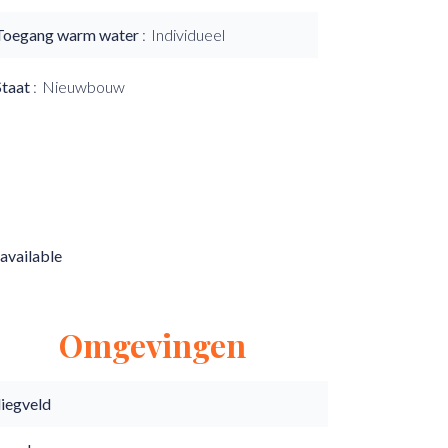
Toegang warm water
Individueel
Staat
Nieuwbouw
available
Omgevingen
liegveld