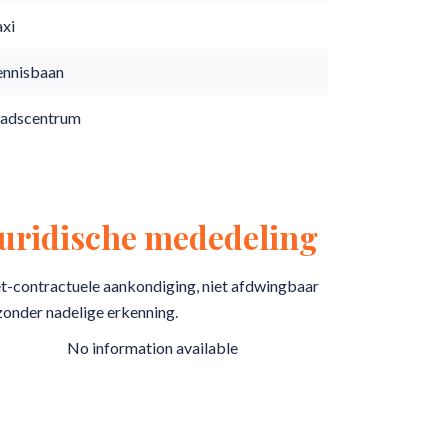
axi
ennisbaan
tadscentrum
Juridische mededeling
t-contractuele aankondiging, niet afdwingbaar
zonder nadelige erkenning.
No information available