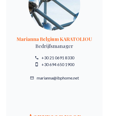
Marianna Belgium KARATOLIOU
Bedrijfsmanager
+30 21 0691 8330
+30 694 650 1900
marianna@ibphome.net