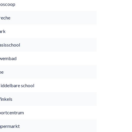
ioscoop
reche
ark
asisschool
wembad
ee
iddelbare school
inkels
portcentrum
upermarkt