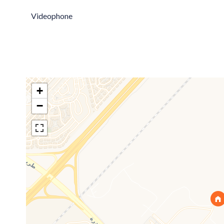
Videophone
+
−