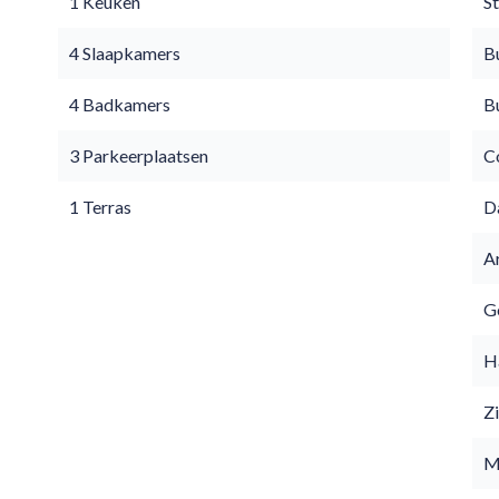
1 Keuken
S
4 Slaapkamers
B
4 Badkamers
B
3 Parkeerplaatsen
C
1 Terras
D
A
Go
H
Z
M