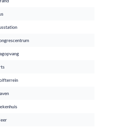
trand
us
usstation
ongrescentrum
agopvang
rts
lfterrein
aven
iekenhuis
eer