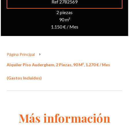
Ref 2782569
2 piezas
90 m²
1.150 € / Mes
Página Principal
Alquiler Piso Auderghem, 2 Piezas, 90 M², 1.270 € / Mes
(Gastos Incluidos)
Más información