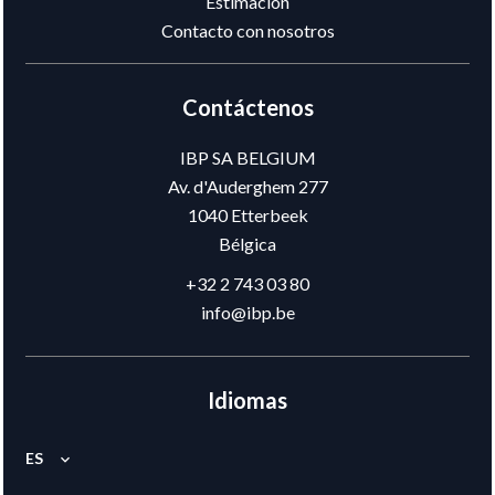
Estimación
Contacto con nosotros
Contáctenos
IBP SA BELGIUM
Av. d'Auderghem 277
1040
Etterbeek
Bélgica
+32 2 743 03 80
info@ibp.be
Idiomas
ES