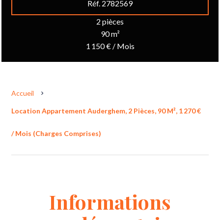
Réf. 2782569
2 pièces
90 m²
1 150 € / Mois
Accueil
Location Appartement Auderghem, 2 Pièces, 90 M², 1 270 €
/ Mois (Charges Comprises)
Informations