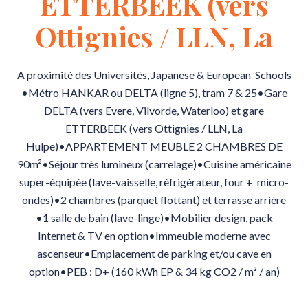
ETTERBEEK (vers
Ottignies / LLN, La
A proximité des Universités, Japanese & European Schools
•Métro HANKAR ou DELTA (ligne 5), tram 7 & 25•Gare
DELTA (vers Evere, Vilvorde, Waterloo) et gare
ETTERBEEK (vers Ottignies / LLN, La
Hulpe)•APPARTEMENT MEUBLE 2 CHAMBRES DE
90m²•Séjour très lumineux (carrelage)•Cuisine américaine
super-équipée (lave-vaisselle, réfrigérateur, four + micro-
ondes)•2 chambres (parquet flottant) et terrasse arrière
•1 salle de bain (lave-linge)•Mobilier design, pack
Internet & TV en option•Immeuble moderne avec
ascenseur•Emplacement de parking et/ou cave en
option•PEB : D+ (160 kWh EP & 34 kg CO2 / m² / an)